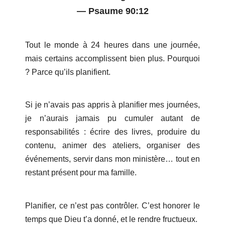
A PROPOS
—
Psaume 90:12
LE BLOG
NOS VIDÉOS
PODCAST
Tout le monde à 24 heures dans une journée,
GALERIE PHOTO
mais certains accomplissent bien plus. Pourquoi
SOUTENIR LE PODCAST
? Parce qu’ils planifient.
BOUTIQUE
PANIER
Si je n’avais pas appris à planifier mes journées,
CONTACT
je n’aurais jamais pu cumuler autant de
responsabilités : écrire des livres, produire du
contenu, animer des ateliers, organiser des
événements, servir dans mon ministère… tout en
restant présent pour ma famille.
Planifier, ce n’est pas contrôler. C’est honorer le
temps que Dieu t’a donné, et le rendre fructueux.