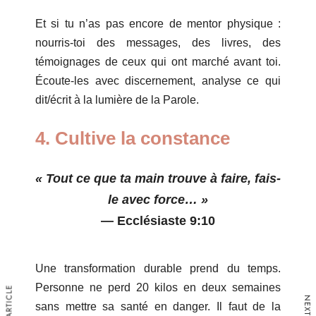
Warning
Et si tu n’as pas encore de mentor physique :
/home/leadeuse/public_html/wp-
nourris-toi des messages, des livres, des
content/themes/dotlife/lib/menu.lib.php
témoignages de ceux qui ont marché avant toi.
122
Écoute-les avec discernement, analyse ce qui
dit/écrit à la lumière de la Parole.
Warning
/home/leadeuse/public_html/wp-
4. Cultive la constance
content/themes/dotlife/lib/menu.lib.php
122
« Tout ce que ta main trouve à faire, fais-
Warning
le avec force… »
/home/leadeuse/public_html/wp-
—
Ecclésiaste 9:10
content/themes/dotlife/lib/menu.lib.php
122
Une transformation durable prend du temps.
Warning
Personne ne perd 20 kilos en deux semaines
/home/leadeuse/public_html/wp-
sans mettre sa santé en danger. Il faut de la
content/themes/dotlife/lib/menu.lib.php