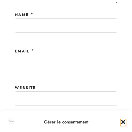
*
NAME
*
EMAIL
WEBSITE
Gérer le consentement
© Copyright
Enregistrer mon nom, mon e-mail et mon site dans