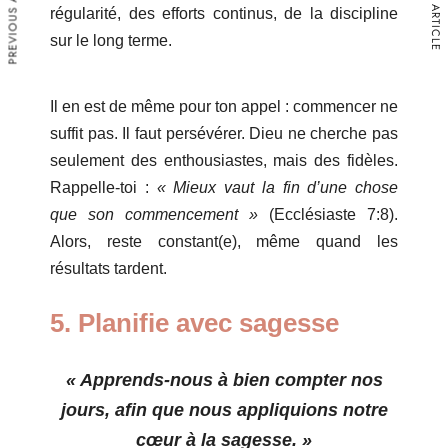
PREVIOUS ARTICLE
NEXT ARTICLE
régularité, des efforts continus, de la discipline
122
sur le long terme.
Warning
/home/leadeuse/public_html/wp-
Il en est de même pour ton appel : commencer ne
content/themes/dotlife/lib/menu.lib.php
suffit pas. Il faut persévérer. Dieu ne cherche pas
122
seulement des enthousiastes, mais des fidèles.
Rappelle-toi :
« Mieux vaut la fin d’une chose
Warning
que son commencement »
(Ecclésiaste 7:8).
/home/leadeuse/public_html/wp-
Alors, reste constant(e), même quand les
content/themes/dotlife/lib/menu.lib.php
122
résultats tardent.
Warning
5. Planifie avec sagesse
/home/leadeuse/public_html/wp-
content/themes/dotlife/lib/menu.lib.php
« Apprends-nous à bien compter nos
122
jours, afin que nous appliquions notre
cœur à la sagesse. »