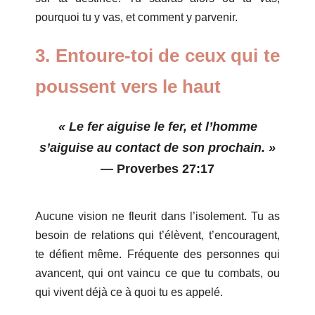
pourquoi tu y vas, et comment y parvenir.
3. Entoure-toi de ceux qui te
Warning
poussent vers le haut
/home/leadeuse/public_html/wp-
content/themes/dotlife/lib/menu.lib.php
« Le fer aiguise le fer, et l’homme
122
s’aiguise au contact de son prochain. »
Warning
—
Proverbes 27:17
/home/leadeuse/public_html/wp-
content/themes/dotlife/lib/menu.lib.php
Aucune vision ne fleurit dans l’isolement. Tu as
122
besoin de relations qui t’élèvent, t’encouragent,
Warning
te défient même. Fréquente des personnes qui
/home/leadeuse/public_html/wp-
avancent, qui ont vaincu ce que tu combats, ou
content/themes/dotlife/lib/menu.lib.php
qui vivent déjà ce à quoi tu es appelé.
122