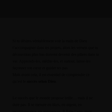
Si tu désires véritablement voir la main de Dieu
t’accompagner dans tes projets, alors les versets que tu
découvriras plus bas doivent devenir des piliers dans ta
vie. Apprends-les, médite-les, et surtout, laisse-les
façonner ton cœur et guider tes pas.
Mais avant cela, il est essentiel de comprendre ce
qu’est le
succès selon Dieu
.
Le succès que le monde propose brille… mais il ne
dure pas. Il se mesure en likes, en argent, en
reconnaissance, en apparences. Il flatte l’ego, mais