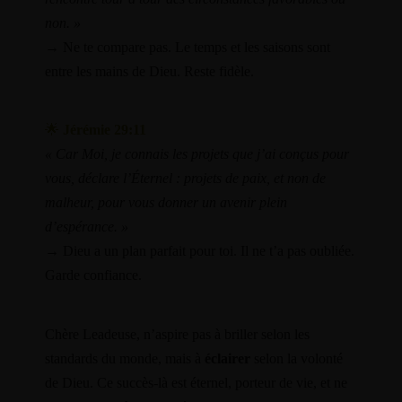
/home/leadeuse/public_html/wp-
non. »
content/themes/dotlife/lib/menu.lib.php
122
→ Ne te compare pas. Le temps et les saisons sont
entre les mains de Dieu. Reste fidèle.
A PROPOS
LE BLOG
🌟
Jérémie 29:11
NOS VIDÉOS
« Car Moi, je connais les projets que j’ai conçus pour
PODCAST
vous, déclare l’Éternel : projets de paix, et non de
GALERIE PHOTO
malheur, pour vous donner un avenir plein
SOUTENIR LE PODCAST
d’espérance. »
BOUTIQUE
→ Dieu a un plan parfait pour toi. Il ne t’a pas oubliée.
PANIER
Garde confiance.
CONTACT
Chère Leadeuse, n’aspire pas à briller selon les
standards du monde, mais à
éclairer
selon la volonté
de Dieu. Ce succès-là est éternel, porteur de vie, et ne