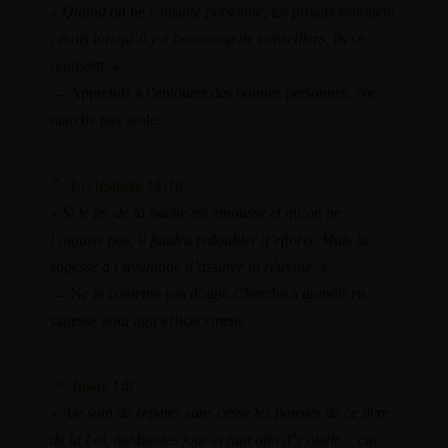
« Quand on ne consulte personne, les projets échouent
Warning
; mais lorsqu’il y a beaucoup de conseillers, ils se
/home/leadeuse/public_html/wp-
content/themes/dotlife/lib/menu.lib.php
122
réalisent. »
→ Apprends à t’entourer des bonnes personnes. Ne
Warning
marche pas seule.
/home/leadeuse/public_html/wp-
content/themes/dotlife/lib/menu.lib.php
122
🪓
Ecclésiaste 10:10
Warning
« Si le fer de la hache est émoussé et qu’on ne
/home/leadeuse/public_html/wp-
l’aiguise pas, il faudra redoubler d’efforts. Mais la
content/themes/dotlife/lib/menu.lib.php
122
sagesse a l’avantage d’assurer la réussite. »
→ Ne te contente pas d’agir. Cherche à grandir en
Warning
sagesse pour agir efficacement.
/home/leadeuse/public_html/wp-
content/themes/dotlife/lib/menu.lib.php
122
🌱
Josué 1:8
Warning
« Aie soin de répéter sans cesse les paroles de ce livre
/home/leadeuse/public_html/wp-
de la Loi, médite-les jour et nuit afin d’y obéir… car