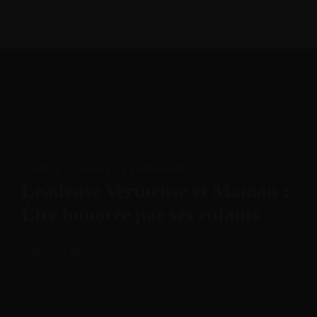
MENU
COUPLE
·
FAMILY
·
LEADERSHIP
Leadeuse Vertueuse et Maman :
Être honorée par ses enfants
5 décembre 2025