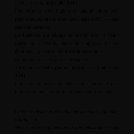
Il est, et restera,
notre allié divin
.
content/themes/dotlife/lib/menu.lib.php
122
Pour éduquer selon l’unicité de chaque enfant, pour
Warning
prier stratégiquement, pour aimer sans faiblir — mais
/home/leadeuse/public_html/wp-
sans tout permettre.
content/themes/dotlife/lib/menu.lib.php
122
La Leadeuse qui néglige sa relation avec le Saint-
Esprit ou la Parole, risque de s’appuyer sur ses
émotions… parfois au détriment de ses enfants.
A PROPOS
Rappelons-nous ces paroles de sagesse :
LE BLOG
« Parents, n’irritez pas vos enfants… » (Colossiens
NOS VIDÉOS
3:21)
PODCAST
Une mère connectée au ciel est une source de paix
GALERIE PHOTO
pour ses enfants… et un repère dans leur croissance.
SOUTENIR LE PODCAST
BOUTIQUE
PANIER
Chère Leadeuse, il est noble de se réaliser, de bâtir,
CONTACT
d’influencer.
Mais n’oublions pas les trésors que Dieu a placés sous