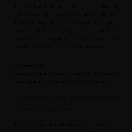
La place d’une femme ne se limite pas à la cuisine, et
son époux est appelé à être un véritable partenaire dans
l’éducation des enfants. C’est pourquoi la Leadeuse
Warning
vertueuse apprend à déléguer ce qui peut l’être
/home/leadeuse/public_html/wp-
(ménage, repas, logistique), afin de consacrer son
content/themes/dotlife/lib/menu.lib.php
122
énergie à ce qui est éternel : l’âme de ses enfants.
Warning
/home/leadeuse/public_html/wp-
Proverbes 22.6
content/themes/dotlife/lib/menu.lib.php
122
Éduque l’enfant d’après la voie qu’il doit suivre !
Même quand il sera vieux, il ne s’en écartera pas.
Warning
/home/leadeuse/public_html/wp-
3. Instaurer une communication
content/themes/dotlife/lib/menu.lib.php
122
sincère et régulière
Warning
/home/leadeuse/public_html/wp-
La proximité ne naît pas du hasard, elle se cultive.
content/themes/dotlife/lib/menu.lib.php
122