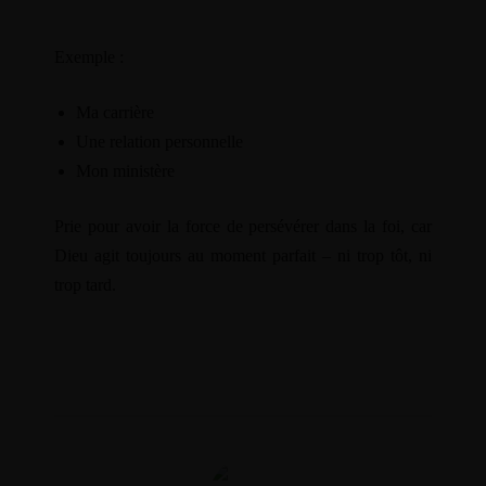
NOS VIDÉOS
PODCAST
Exemple :
GALERIE PHOTO
SOUTENIR LE PODCAST
Ma carrière
BOUTIQUE
Une relation personnelle
PANIER
Mon ministère
CONTACT
Prie pour avoir la force de persévérer dans la foi, car
Dieu agit toujours au moment parfait – ni trop tôt, ni
trop tard.