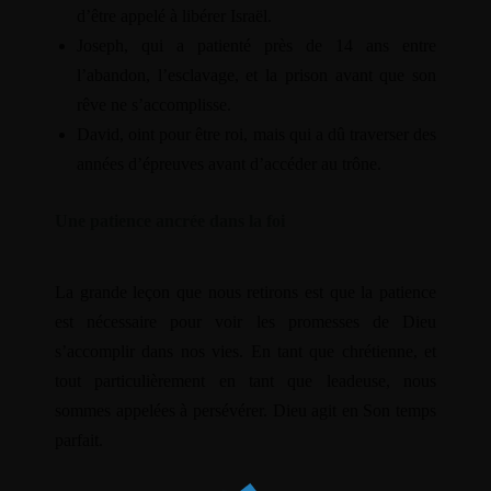
d’être appelé à libérer Israël.
content/themes/dotlife/lib/menu.lib.php
122
Joseph, qui a patienté près de 14 ans entre
l’abandon, l’esclavage, et la prison avant que son
Warning
/home/leadeuse/public_html/wp-
rêve ne s’accomplisse.
content/themes/dotlife/lib/menu.lib.php
122
David, oint pour être roi, mais qui a dû traverser des
années d’épreuves avant d’accéder au trône.
Warning
/home/leadeuse/public_html/wp-
Une patience ancrée dans la foi
content/themes/dotlife/lib/menu.lib.php
122
Warning
La grande leçon que nous retirons est que la patience
/home/leadeuse/public_html/wp-
est nécessaire pour voir les promesses de Dieu
content/themes/dotlife/lib/menu.lib.php
122
s’accomplir dans nos vies. En tant que chrétienne, et
tout particulièrement en tant que leadeuse, nous
Warning
sommes appelées à persévérer. Dieu agit en Son temps
/home/leadeuse/public_html/wp-
parfait.
content/themes/dotlife/lib/menu.lib.php
122