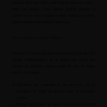
profond désir que Dieu avait déposé dans son cœur :
aider son peuple. Cette attente, parfois pesante, a
cultivé sa foi et lui a appris à faire confiance à Dieu,
même lorsque tout semblait silencieux.
Un modèle de patience biblique
Néhémie n’est pas seul dans ce parcours d’attente. Des
figures emblématiques de la Bible ont connu des
saisons de patience intense avant de voir les plans
divins s’accomplir :
Warning
/home/leadeuse/public_html/wp-
Abraham, qui a attendu 25 ans avant de voir la
content/themes/dotlife/lib/menu.lib.php
122
promesse de Dieu se réaliser avec la naissance
d’Isaac.
Warning
Moïse, qui a passé 40 années dans le désert avant
/home/leadeuse/public_html/wp-