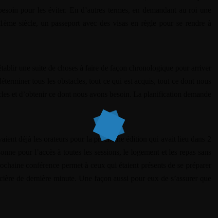
 besoin pour les éviter. En d’autres termes, en demandant au roi une
leadeuse/public_html/wp-content/themes/dotlife/lib/menu.lib.php
1
 21ème siècle, un passeport avec des visas en règle pour se rendre à
leadeuse/public_html/wp-content/themes/dotlife/lib/menu.lib.php
1
 établir une suite de choses à faire de façon chronologique pour arriver
leadeuse/public_html/wp-content/themes/dotlife/lib/menu.lib.php
1
déterminer tous les obstacles, tout ce qui est acquis, tout ce dont nous
leadeuse/public_html/wp-content/themes/dotlife/lib/menu.lib.php
1
cles et d’obtenir ce dont nous avons besoin. La planification demande
leadeuse/public_html/wp-content/themes/dotlife/lib/menu.lib.php
1
yaient déjà les orateurs pour la prochaine édition qui avait lieu dans 2
leadeuse/public_html/wp-content/themes/dotlife/lib/menu.lib.php
1
sonne pour l’accès à toutes les sessions, le logement et les repas sans
rochaine conférence permet à ceux qui étaient présents de se préparer
ncière de dernière minute. Une façon aussi pour eux de s’assurer que
A PROPOS
LE BLOG
NOS VIDÉOS