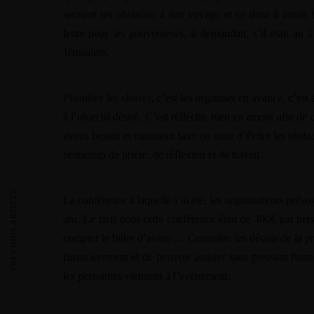
seraient les obstacles à son voyage et ce dont il aurait
Warning
/home/
lettre pour les gouverneurs, il demandait, s’il était au
Jérusalem.
Warning
/home/
Planifier les choses
, c’est les organiser en avance, c’est
Warning
/home/
à l’objectif désiré. C’est réfléchir bien en amont afin de 
Warning
/home/
avons besoin et comment faire en sorte d’éviter les obsta
beaucoup de prière, de réflexion et de travail.
Warning
/home/
PREVIOUS ARTICLE
La conférence à laquelle j’ai été, les organisateurs prévo
Warning
/home/
ans. Le tarif pour cette conférence était de 300€ par per
compter le billet d’avion … Connaître les détails de la p
financièrement et de pouvoir assister sans pression fina
les personnes viennent à l’évènement.