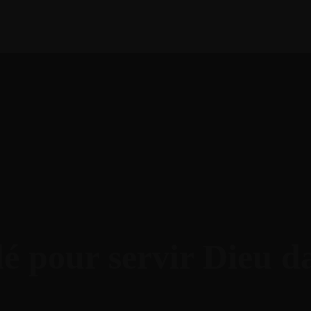
IEL
GALERIE PHOT
NOS VIDÉOS
FAIRE UN DON
OPOS
NOS ÉVÈNEMENTS
BLOG
PODCAST
IEL
lé pour servir Dieu d