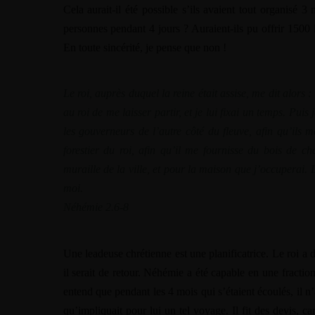
Cela aurait-il été possible s’ils avaient tout organisé 3
personnes pendant 4 jours ? Auraient-ils pu offrir 1500 l
En toute sincérité, je pense que non !
Le roi, auprès duquel la reine était assise, me dit alors 
au roi de me laisser partir, et je lui fixai un temps. Puis
les gouverneurs de l’autre côté du fleuve, afin qu’ils m
forestier du roi, afin qu’il me fournisse du bois de c
muraille de la ville, et pour la maison que j’occuperai.
moi.
Néhémie 2.6-8
Warning
/home/
Warning
/home/
Une leadeuse chrétienne est une planificatrice. Le roi
il serait de retour. Néhémie a été capable en une fractio
Warning
/home/
entend que pendant les 4 mois qui s’étaient écoulés, il n’
qu’impliquait pour lui un tel voyage. Il fit des devis, ca
Warning
/home/