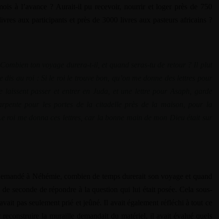
 mois à l’avance ? Aurait-il pu recevoir, nourrir et loger près de 750
ivres aux participants et près de 3000 livres aux pasteurs africains ?
: Combien ton voyage durera-t-il, et quand seras-tu de retour ? Il plut
 je dis au roi : Si le roi le trouve bon, qu’on me donne des lettres pour
e laissent passer et entrer en Juda, et une lettre pour Asaph, garde
harpente pour les portes de la citadelle près de la maison, pour la
 Le roi me donna ces lettres, car la bonne main de mon Dieu était sur
leadeuse/public_html/wp-content/themes/dotlife/lib/menu.lib.php
1
leadeuse/public_html/wp-content/themes/dotlife/lib/menu.lib.php
1
 a demandé à Néhémie, combien de temps durerait son voyage et quand
n de seconde de répondre à la question qui lui était posée. Cela sous-
leadeuse/public_html/wp-content/themes/dotlife/lib/menu.lib.php
1
avait pas seulement prié et jeûné. Il avait également réfléchi à tout ce
r reconstruire la muraille demandait du matériel, il avait évalué quels
leadeuse/public_html/wp-content/themes/dotlife/lib/menu.lib.php
1