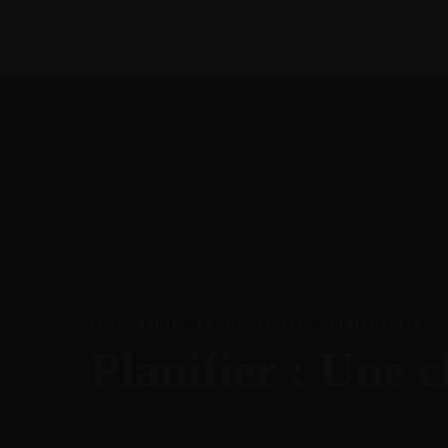
GRATUIC
LA FONDATRICE
A PR
GRATUIC
LEADERSHIP
·
PRODUCTIVITÉ
·
SPIRITUALITÉ
Planifier : Une c
8 mai 2026