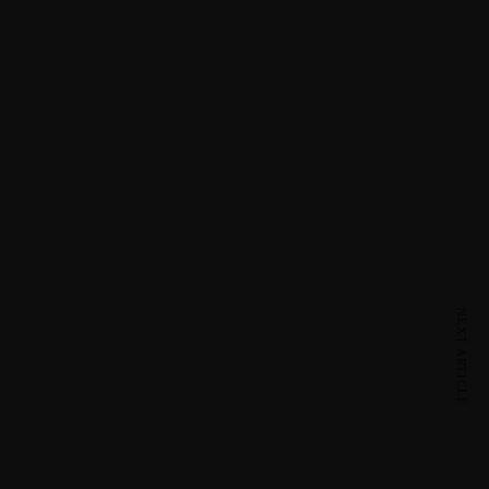
22
22
22
22
22
22
NEXT ARTICLE