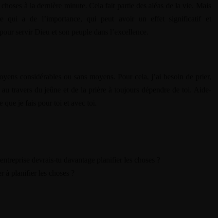
 choses à la dernière minute. Cela fait partie des aléas de la vie. Mais
PODCAST
 qui a de l’importance, qui peut avoir un effet significatif et
GALERIE PHOTO
 pour servir Dieu et son peuple dans l’excellence.
SOUTENIR LE PODCAST
BOUTIQUE
PANIER
oyens considérables ou sans moyens. Pour cela, j’ai besoin de prier,
au travers du jeûne et de la prière à toujours dépendre de toi. Aide-
CONTACT
e que je fais pour toi et avec toi.
entreprise devrais-tu davantage planifier les choses ?
r à planifier les choses ?