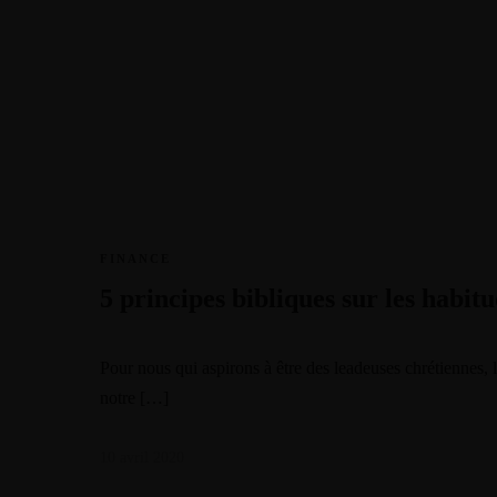
Warning
/home/
Warning
/home/
Warning
/home/
Warning
/home/
FINANCE
5 principes bibliques sur les habit
Pour nous qui aspirons à être des leadeuses chrétiennes, l
notre […]
10 avril 2020