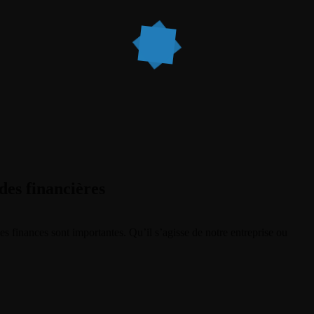
leadeuse/public_html/wp-content/themes/dotlife/lib/menu.lib.php
1
leadeuse/public_html/wp-content/themes/dotlife/lib/menu.lib.php
1
leadeuse/public_html/wp-content/themes/dotlife/lib/menu.lib.php
1
leadeuse/public_html/wp-content/themes/dotlife/lib/menu.lib.php
1
A PROPOS
udes financières
LE BLOG
NOS VIDÉOS
es finances sont importantes. Qu’il s’agisse de notre entreprise ou
PODCAST
GALERIE PHOTO
SOUTENIR LE PODCAST
BOUTIQUE