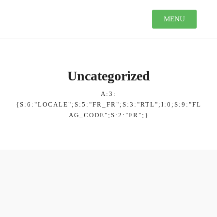
MENU
Uncategorized
A:3:
{S:6:"LOCALE";S:5:"FR_FR";S:3:"RTL";I:0;S:9:"FL
AG_CODE";S:2:"FR";}