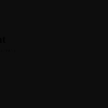
NOS VIDÉOS
FAIRE UN DON
t
2:"FR";}
22