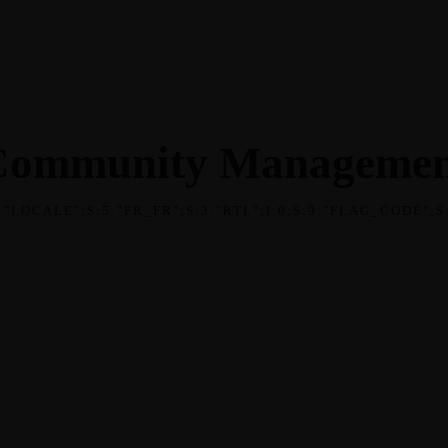
IEL
GALERIE PHOTO
VÈNEMENTS
BLOG
PODCAST
GRATUICIEL
Community Managemen
6:"LOCALE";S:5:"FR_FR";S:3:"RTL";I:0;S:9:"FLAG_CODE";S:
leadeuse/public_html/wp-content/themes/dotlife/lib/menu.lib.php
1