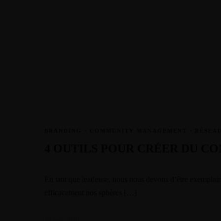
Warning
/home/
Warning
/home/
Warning
/home/
Warning
/home/
Warning
/home/
BRANDING
·
COMMUNITY MANAGEMENT
·
RÉSEA
Warning
/home/
4 OUTILS POUR CRÉER DU C
Warning
/home/
En tant que leadeuse, nous nous devons d’être exemplair
Warning
/home/
efficacement nos sphères […]
Warning
/home/
19 mai 2020